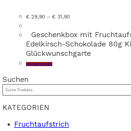
Preisspanne:
€
29,90
–
€
31,90
€ 29,90
bis
€ 31,90
Geschenkbox mit Fruchtaufstr
Edelkirsch-Schokolade 80g Ki
Glückwunschgarte
Dieses
Ins Körbchen
Produkt
Suchen
weist
mehrere
Varianten
KATEGORIEN
auf.
Die
Fruchtaufstrich
Optionen