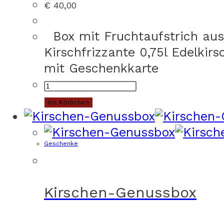
€
40,00
Box mit Fruchtaufstrich aus 
Kirschfrizzante 0,75l Edelki
mit Geschenkkarte
Geschenkbox
Groß
Ins Körbchen
mit
Geschenkkarte
Geschenke
Menge
Kirschen-Genussbox