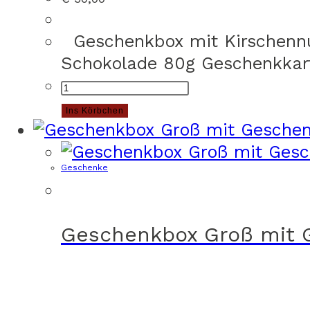
Geschenkbox mit Kirschennud
Schokolade 80g Geschenkkar
Geschenkbox
Dinner
Ins Körbchen
for
2
Geschenke
Menge
Geschenkbox Groß mit 