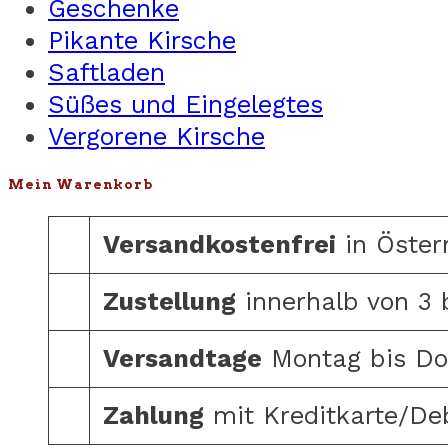
Geschenke
können
Pikante Kirsche
auf
Saftladen
der
Süßes und Eingelegtes
Produktseite
Vergorene Kirsche
gewählt
werden
Mein Warenkorb
Versandkostenfrei
in Öster
Zustellung
innerhalb von 3 
Versandtage
Montag bis Do
Zahlung
mit Kreditkarte/De